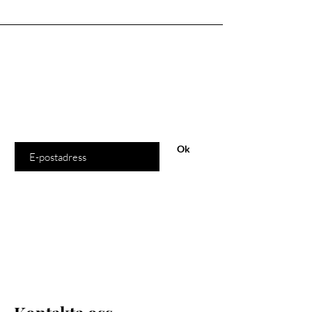
Är du med
på listan?
Gå med och få exklusiva erbjudanden och rabatter
Ange din e-postadress här
Ok