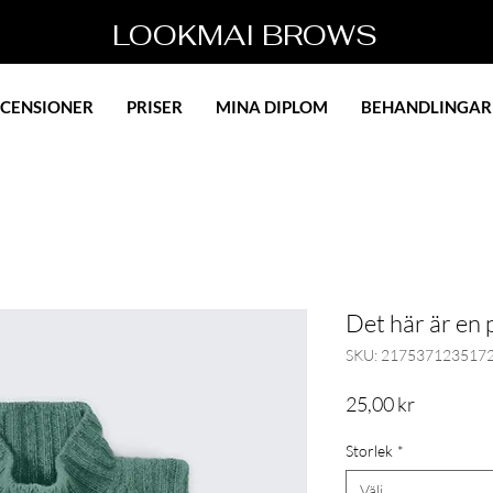
LOOKMAI BROWS
ECENSIONER
PRISER
MINA DIPLOM
BEHANDLINGAR
Det här är en
SKU: 217537123517
Pris
25,00 kr
Storlek
*
Välj