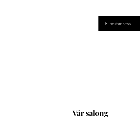
Ange din e-postadress
Vår salong
Upplandsgatan 66
111 37 Stockholm