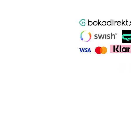
:00
l.com
© 2025 av Lookmai