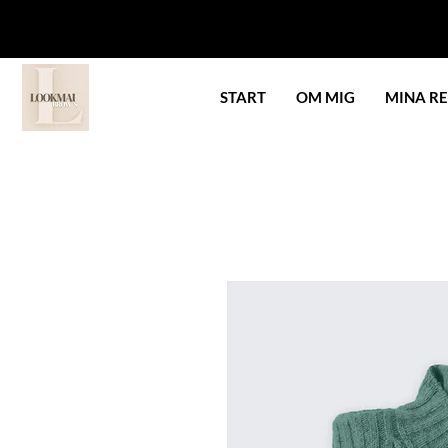
START
OM MIG
MINA R