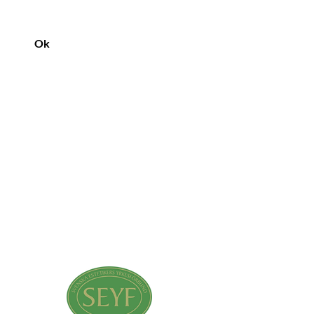
Ok
Medlemmar i SEYF